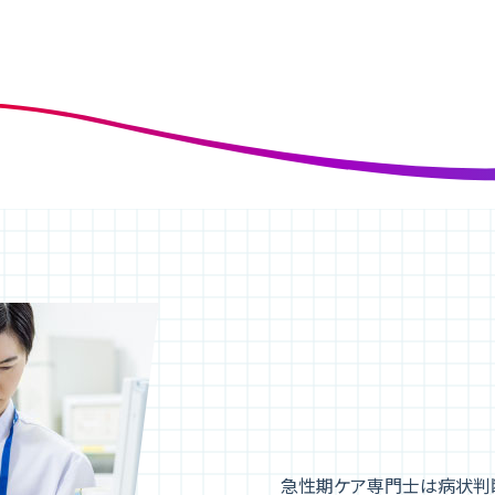
急性期ケア専門士は
病状判