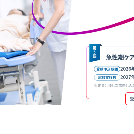
第
5
急性期ケ
回
2026
受験申込期間
2027
試験実施日
※定員に達し次第申し込み
受