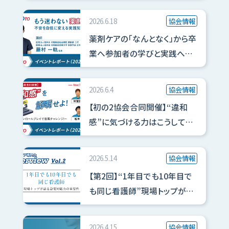
2026.6.18
協会情報
薬剤ケアの「なんとなく」から卒
業へ――参加者の学びと実践への
深化
2026.6.4
協会情報
【初の2協会合同開催】“違和
感”に気づける力はこうして磨
かれる――参加型セミナーで得た
新しい学び
2026.5.14
協会情報
【第2回】“1年目でも10年目で
も同じ看護師”現場トップが語
る急変対応力の重要性
2026.4.15
協会情報