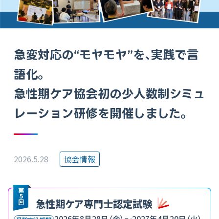
急変対応の“モヤモヤ”を
、
実践で言
語化
。
急性期ケア協会初の少人数制シミュ
レーション研修を開催しました
。
2026.5.28
協会情報
第
5
急性期ケア専門士認定試験
回
2026年8月28日（金）
〜
2027年4月20日（火）