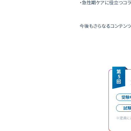
・急性期ケアに役立つコ
今後もさらなるコンテンツ
第
5
回
受験
試
※定員に