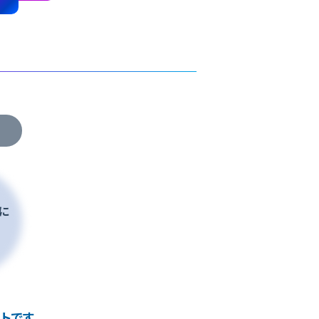
に
トです。