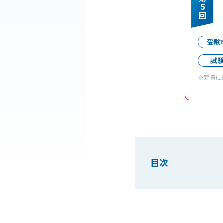
5
回
受験
試
※定員に
目次